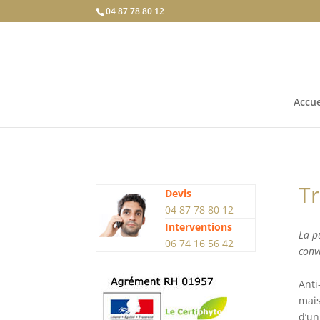
04 87 78 80 12
Accue
Tr
Devis
04 87 78 80 12
Interventions
La p
06 74 16 56 42
conv
Anti
mais
d’un