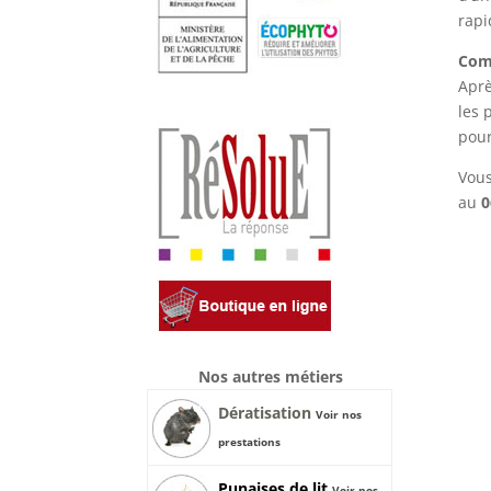
rapi
Comm
Aprè
les 
pour
Vous
au
0
Nos autres métiers
Dératisation
Voir nos
prestations
Punaises de lit
Voir nos